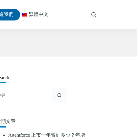
絡我們
繁體中文
earch
找
不
到
符
合
近期文章
條
件
Agentforce 上市一年賣到多少？年增
的