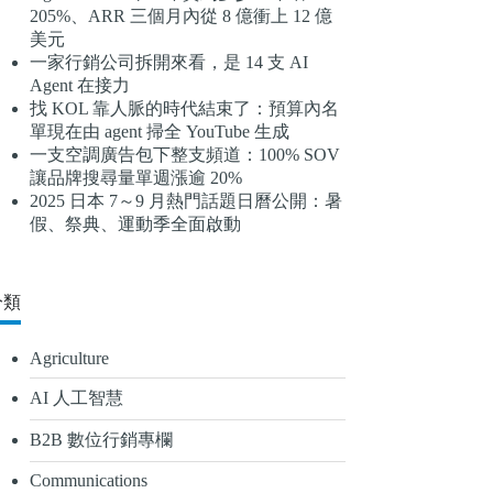
205%、ARR 三個月內從 8 億衝上 12 億
結
美元
果
一家行銷公司拆開來看，是 14 支 AI
Agent 在接力
找 KOL 靠人脈的時代結束了：預算內名
單現在由 agent 掃全 YouTube 生成
一支空調廣告包下整支頻道：100% SOV
讓品牌搜尋量單週漲逾 20%
2025 日本 7～9 月熱門話題日曆公開：暑
假、祭典、運動季全面啟動
分類
Agriculture
AI 人工智慧
B2B 數位行銷專欄
Communications