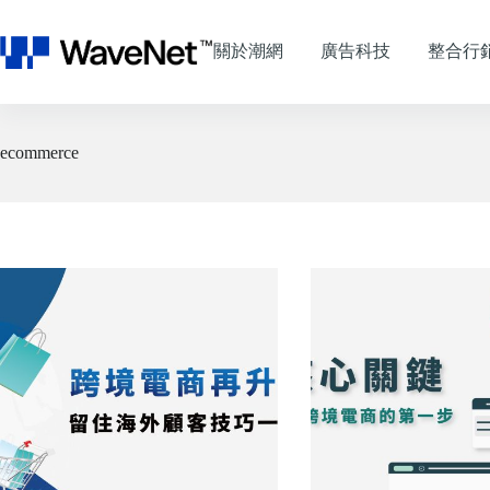
跳
至
關於潮網
廣告科技
整合行
主
要
內
容
ecommerce