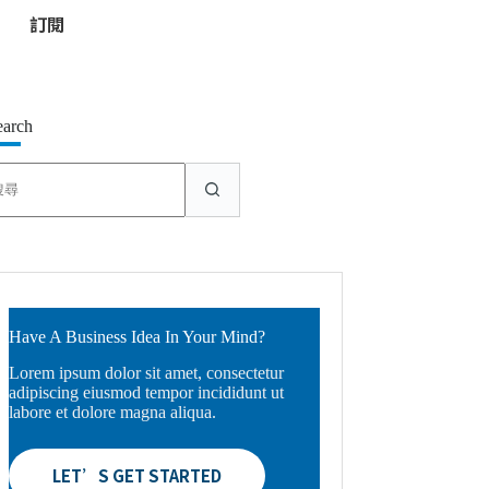
*
earch
找
不
到
符
合
條
件
的
Have A Business Idea In Your Mind?
結
Lorem ipsum dolor sit amet, consectetur
果
adipiscing eiusmod tempor incididunt ut
labore et dolore magna aliqua.
LET’S GET STARTED