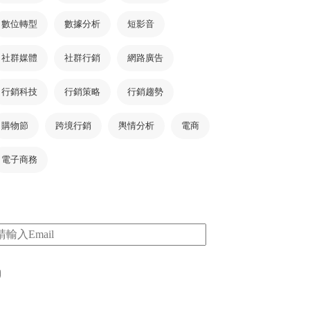
數位轉型
數據分析
短影音
社群媒體
社群行銷
網路廣告
行銷科技
行銷策略
行銷趨勢
購物節
跨境行銷
輿情分析
電商
電子商務
m
I consent to my submitted data being collected
via this form*
*