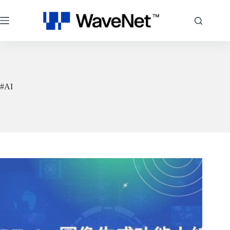
跳
至
主
要
內
容
#AI