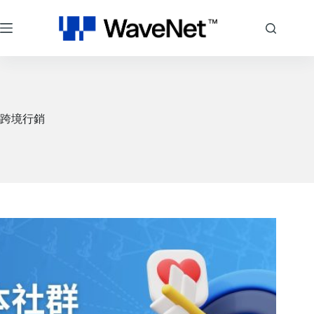
跳
至
主
要
內
容
跨境行銷