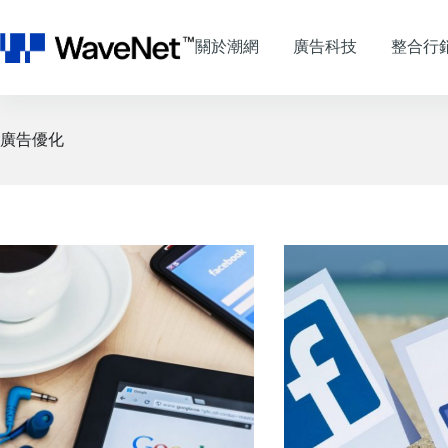
跳
至
關於潮網
廣告科技
整合行
主
要
內
容
廣告優化