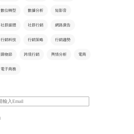
數位轉型
數據分析
短影音
社群媒體
社群行銷
網路廣告
行銷科技
行銷策略
行銷趨勢
購物節
跨境行銷
輿情分析
電商
電子商務
m
I consent to my submitted data being collected
via this form*
*