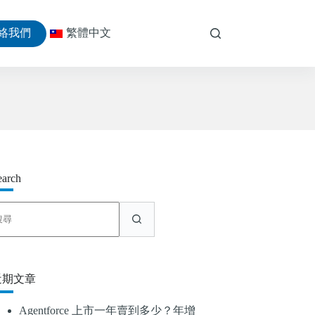
絡我們
繁體中文
earch
找
不
到
符
合
近期文章
條
件
Agentforce 上市一年賣到多少？年增
的