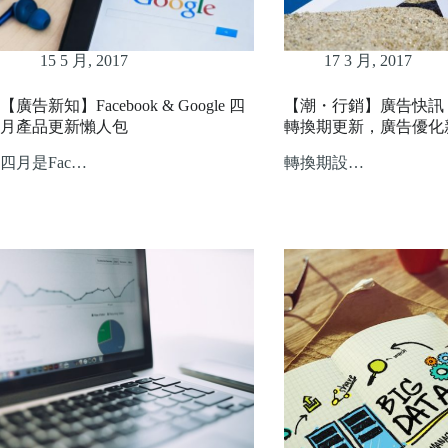
15 5 月, 2017
17 3 月, 2017
【廣告新知】Facebook & Google 四
【潮・行銷】廣告快訊－Fa
月產品更新懶人包
轉換期更新，廣告優化
四月是Fac…
轉換期設…