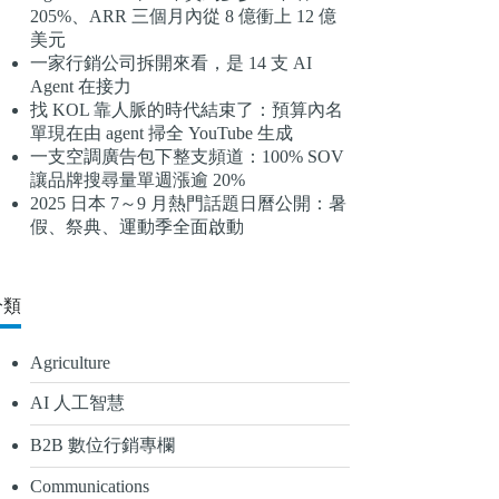
205%、ARR 三個月內從 8 億衝上 12 億
結
美元
果
一家行銷公司拆開來看，是 14 支 AI
Agent 在接力
找 KOL 靠人脈的時代結束了：預算內名
單現在由 agent 掃全 YouTube 生成
一支空調廣告包下整支頻道：100% SOV
讓品牌搜尋量單週漲逾 20%
2025 日本 7～9 月熱門話題日曆公開：暑
假、祭典、運動季全面啟動
分類
Agriculture
AI 人工智慧
B2B 數位行銷專欄
Communications