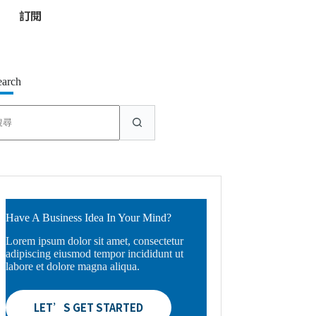
*
earch
找
不
到
符
合
條
件
的
Have A Business Idea In Your Mind?
結
Lorem ipsum dolor sit amet, consectetur
果
adipiscing eiusmod tempor incididunt ut
labore et dolore magna aliqua.
LET’S GET STARTED