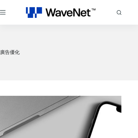
跳
至
主
要
內
容
廣告優化