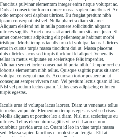
Faucibus pulvinar elementum integer enim neque volutpat ac.
Duis at consectetur lorem donec massa sapien faucibus et. Ac
odio tempor orci dapibus ultrices. Eu feugiat pretium nibh
ipsum consequat nisl vel. Nulla pharetra diam sit amet.
Aliquam eleifend mi in nulla posuere sollicitudin aliquam
ultrices sagittis. Amet cursus sit amet dictum sit amet justo. Sit
amet consectetur adipiscing elit pellentesque habitant morbi
tristique. Morbi tempus iaculis urna id volutpat lacus. Ultrices
eros in cursus turpis massa tincidunt dui ut. Massa placerat
duis ultricies lacus sed turpis tincidunt id aliquet. Venenatis
tellus in metus vulputate eu scelerisque felis imperdiet.
Aliquam sem et tortor consequat id porta nibh. Tempor orci eu
lobortis elementum nibh tellus. Quisque sagittis purus sit amet
volutpat consequat mauris. Accumsan tortor posuere ac ut
consequat semper viverra nam. Vel pretium lectus quam id leo.
Nisl vel pretium lectus quam. Tellus cras adipiscing enim eu
turpis egestas.
Iaculis urna id volutpat lacus laoreet. Diam ut venenatis tellus
in metus vulputate. Elementum tempus egestas sed sed risus.
Mollis aliquam ut porttitor leo a diam. Nisl nisi scelerisque eu
ultrices. Tellus elementum sagittis vitae et. Laoreet non
curabitur gravida arcu ac. Quam id leo in vitae turpis massa
sed. Massa sapien faucibus et molestie ac feugiat. Elit at