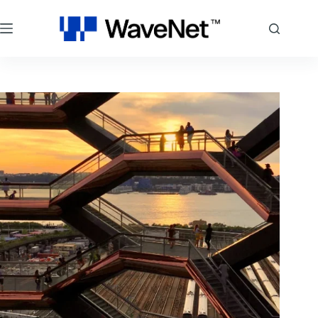
跳
至
主
要
內
容