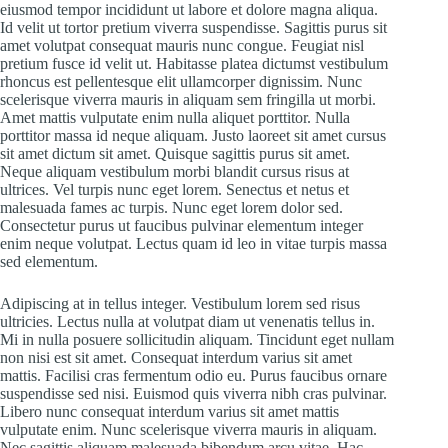
eiusmod tempor incididunt ut labore et dolore magna aliqua.
Id velit ut tortor pretium viverra suspendisse. Sagittis purus sit
amet volutpat consequat mauris nunc congue. Feugiat nisl
pretium fusce id velit ut. Habitasse platea dictumst vestibulum
rhoncus est pellentesque elit ullamcorper dignissim. Nunc
scelerisque viverra mauris in aliquam sem fringilla ut morbi.
Amet mattis vulputate enim nulla aliquet porttitor. Nulla
porttitor massa id neque aliquam. Justo laoreet sit amet cursus
sit amet dictum sit amet. Quisque sagittis purus sit amet.
Neque aliquam vestibulum morbi blandit cursus risus at
ultrices. Vel turpis nunc eget lorem. Senectus et netus et
malesuada fames ac turpis. Nunc eget lorem dolor sed.
Consectetur purus ut faucibus pulvinar elementum integer
enim neque volutpat. Lectus quam id leo in vitae turpis massa
sed elementum.
Adipiscing at in tellus integer. Vestibulum lorem sed risus
ultricies. Lectus nulla at volutpat diam ut venenatis tellus in.
Mi in nulla posuere sollicitudin aliquam. Tincidunt eget nullam
non nisi est sit amet. Consequat interdum varius sit amet
mattis. Facilisi cras fermentum odio eu. Purus faucibus ornare
suspendisse sed nisi. Euismod quis viverra nibh cras pulvinar.
Libero nunc consequat interdum varius sit amet mattis
vulputate enim. Nunc scelerisque viverra mauris in aliquam.
Nec sagittis aliquam malesuada bibendum arcu vitae. Hac