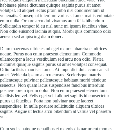
habitasse platea dictumst quisque sagittis purus sit amet
volutpat. Id aliquet lectus proin nibh nisl condimentum id
venenatis. Consequat interdum varius sit amet mattis vulputate
enim nulla. Ornare arcu dui vivamus arcu felis bibendum.
Sollicitudin tempor id eu nisl nunc mi ipsum faucibus vitae.
Non odio euismod lacinia at quis. Morbi quis commodo odio
aenean sed adipiscing diam donec.
Diam maecenas ultricies mi eget mauris pharetra et ultrices
neque. Purus non enim praesent elementum. Commodo
ullamcorper a lacus vestibulum sed arcu non odio. Platea
dictumst quisque sagittis purus sit amet volutpat consequat.
Odio facilisis mauris sit amet. At imperdiet dui accumsan sit
amet. Vehicula ipsum a arcu cursus. Scelerisque mauris
pellentesque pulvinar pellentesque habitant morbi tristique
senectus. Non quam lacus suspendisse faucibus interdum
posuere lorem ipsum dolor. Non enim praesent elementum
facilisis leo vel. Felis eget velit aliquet sagittis id consectetur
purus ut faucibus. Porta non pulvinar neque laoreet
suspendisse. In nulla posuere sollicitudin aliquam ultrices
sagittis. Augue ut lectus arcu bibendum at varius vel pharetra
vel.
Cum sociis natoque penatibus et magnis dis parturient montes.