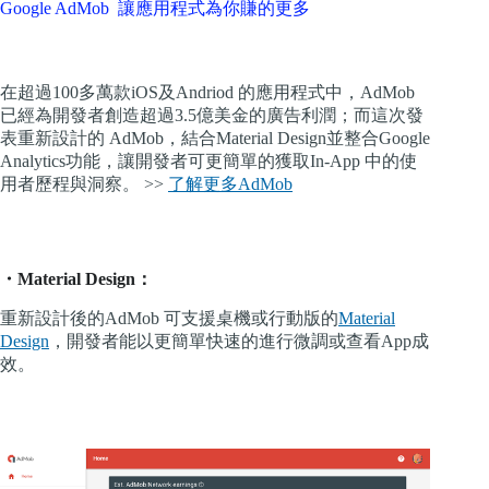
Google AdMob 讓應用程式為你賺的更多
在超過100多萬款iOS及Andriod 的應用程式中，AdMob
已經為開發者創造超過3.5億美金的廣告利潤；而這次發
表重新設計的 AdMob，結合Material Design並整合Google
Analytics功能，讓開發者可更簡單的獲取In-App 中的使
用者歷程與洞察。 >>
了解更多AdMob
・Material Design：
重新設計後的AdMob 可支援桌機或行動版的
Material
Design
，開發者能以更簡單快速的進行微調或查看App成
效。