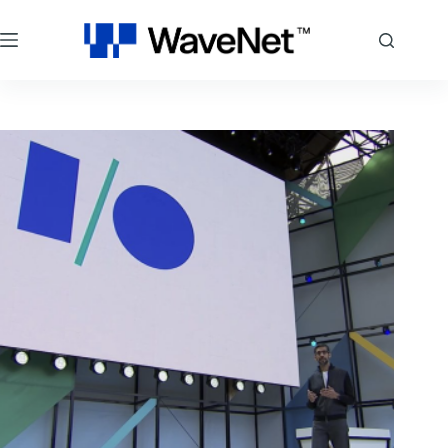
跳
至
主
要
內
容