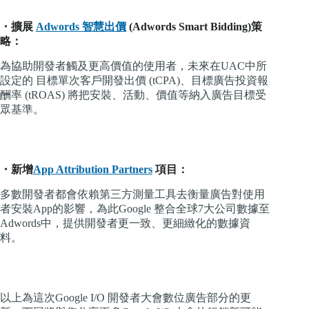
・擴展
Adwords 智慧出價
(Adwords Smart Bidding)策
略：
為協助開發者觸及更高價值的使用者，未來在UAC中所
設定的 目標單次客戶開發出價 (tCPA)、目標廣告投資報
酬率 (tROAS) 將把安裝、活動、價值等納入廣告目標受
眾基準。
・新增
App Attribution Partners
項目：
多數開發者都會依賴第三方測量工具去衡量廣告對使用
者安裝App的影響，為此Google 整合全球7大公司數據至
Adwords中，提供開發者更一致、更細緻化的數據資
料。
以上為這次Google I/O 開發者大會數位廣告部分的更