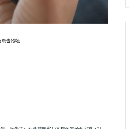
動態廣告體驗
通話廣告，廣告主可藉此鼓勵客戶直接致電給商家來下訂