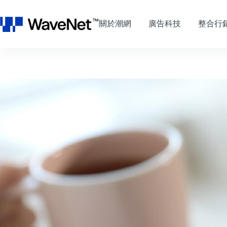
跳
至
關於潮網
廣告科技
整合行
主
要
內
容