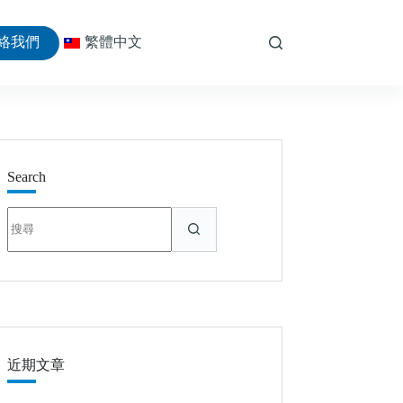
絡我們
繁體中文
Search
找
不
到
符
合
條
件
的
近期文章
結
果