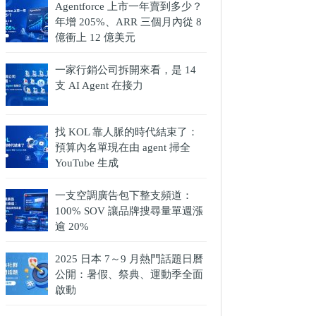
Agentforce 上市一年賣到多少？
年增 205%、ARR 三個月內從 8
億衝上 12 億美元
一家行銷公司拆開來看，是 14
支 AI Agent 在接力
找 KOL 靠人脈的時代結束了：
預算內名單現在由 agent 掃全
YouTube 生成
一支空調廣告包下整支頻道：
100% SOV 讓品牌搜尋量單週漲
逾 20%
2025 日本 7～9 月熱門話題日曆
公開：暑假、祭典、運動季全面
啟動