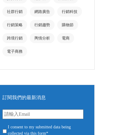
社群行銷
網路廣告
行銷科技
行銷策略
行銷趨勢
購物節
跨境行銷
輿情分析
電商
電子商務
訂閱我們的最新消息
E
m
a
i
c
I consent to my submitted data being
l
o
collected via this form*