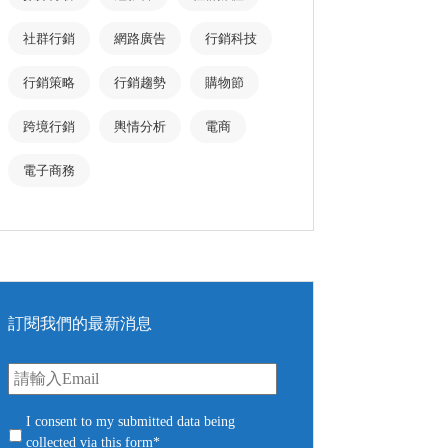
社群行銷
網路廣告
行銷科技
行銷策略
行銷趨勢
購物節
跨境行銷
輿情分析
電商
電子商務
訂閱我們的最新消息
E
m
a
i
c
I consent to my submitted data being
l
o
collected via this form*