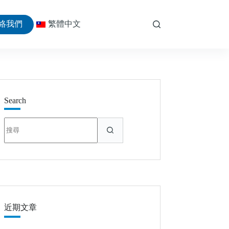
絡我們
繁體中文
Search
找
不
到
符
合
條
件
的
近期文章
結
果