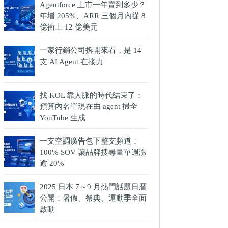
Agentforce 上市一年賣到多少？
年增 205%、ARR 三個月內從 8
億衝上 12 億美元
一家行銷公司拆開來看，是 14
支 AI Agent 在接力
找 KOL 靠人脈的時代結束了：
預算內名單現在由 agent 掃全
YouTube 生成
一支空調廣告包下整支頻道：
100% SOV 讓品牌搜尋量單週漲
逾 20%
2025 日本 7～9 月熱門話題日曆
公開：暑假、祭典、運動季全面
啟動