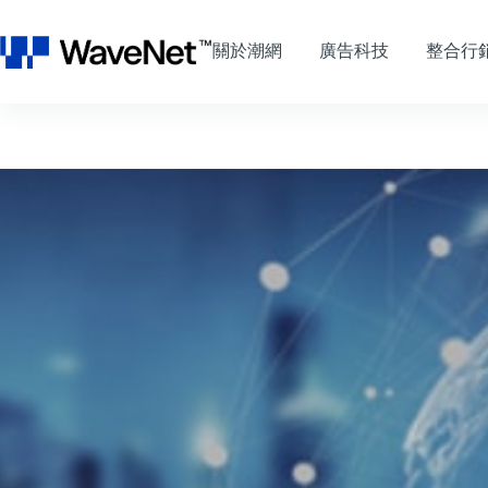
跳
至
關於潮網
廣告科技
整合行
主
要
內
容