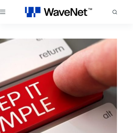
跳
至
主
要
內
容