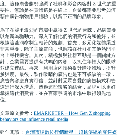
度。這種廣告趨勢強調了社群和影音內容對 Z 世代的重
要性。無論是在實體還是在線上，企業都需要思考如何
藉由廣告增強用戶體驗，以留下正面的品牌印象。
為了在競爭激烈的市場中贏得 Z 世代的青睞，品牌需要
以創新為驅動力。深入了解他們的消費行為和偏好，並
根據這些洞察制定相符的規劃。首先，多元化媒體渠道
非常重要，除了主流電商，也應該在社群和其他熱門平
台上尋找機會。其次，積極參與社群互動是一個關鍵方
針，企業需要提供有共鳴的內容，以抓住年輕人的眼球
並建立連結。再來，利用店內技術提升購物體驗，提升
參與度。最後，製作吸睛的廣告也是不可或缺的一環，
廣告內容應真實可信，並針對受眾喜愛的廣告模式和管
道進行深入溝通。透過這些策略的結合，品牌可以更好
掌握這代消費者，並在百家爭鳴的市場中取得領先地
位。
文章原文參考：
EMARKETER – How Gen Z shopping
behaviors can influence retail media
延伸閱讀 ：
台灣市場數位行銷新星！超越傳統的零售媒