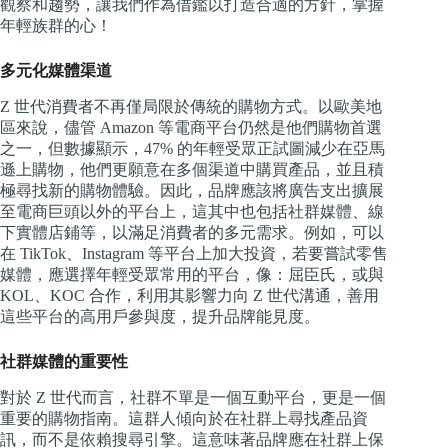
觀察和趨勢，讓我們作為借鑑以打造合適的方針，掌握
年輕族群的心！
多元化媒體渠道
Z 世代消費者不再僅局限於傳統的購物方式。以歐美地
區來說，儘管 Amazon 等電商平台仍然是他們購物首選
之一，但數據顯示，47% 的年輕受眾正試圖減少在亞馬
遜上購物，他們更願意在多個渠道中購買產品，並且積
極尋找新的購物體驗。因此，品牌應該將廣告支出擴展
至電商巨頭以外的平台上，這其中也包括社群媒體、線
下實體店鋪等，以滿足消費者的多元需求。例如，可以
在 TikTok、Instagram 等平台上加大投資，若要嘗試零售
媒體，應選擇年輕受眾常用的平台，像：屈臣氏，或與
KOL、KOC 合作，利用其影響力向 Z 世代溝通，善用
這些平台的高用戶參與度，提升品牌能見度。
社群媒體的重要性
對於 Z 世代而言，社群不單是一個互動平台，更是一個
重要的購物指南。這群人傾向於在社群上尋找產品資
訊，而不是依賴搜尋引擎。這意味著品牌應在社群上保