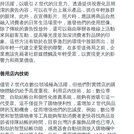
持活躍，以吸引 Z 世代的注意力。透過提供視覺化且簡
潔的廣告內容，可以在平台上展示產品，抓住年輕族群
的眼球。此外，在宣傳影片、照片時，應該將商品自然
融入消費者的日常生活場景中，激發他們的使用想像。
除了傳統的廣告投放外，還可以藉由舉辦各種線上活動
來與顧客互動，提高曝光度並加深消費者對品牌的印
象。這些方法有助於在競爭激烈的環境中脫穎而出，並
與年輕一代建立更緊密的聯繫。在多管道佈局之前，企
業應該先藉著社群媒體觸及年輕受眾，以實現更大的影
響力和商業價值。
善用店內技術
儘管 Z 世代在數位領域極為活躍，但他們對實體店的購
物體驗仍給予高度重視。利用店內技術，如：數位導
覽、自助結帳台和個性化推薦系統，能夠有效吸引這一
代受眾。這不僅提升了購物便利性，還增加 Z 世代與品
牌的互動機會，從而增強他們的忠誠度。例如，數位導
覽和智慧購物車等工具能夠幫助消費者更快尋找商品並
節省排隊結帳的時間，目前台灣許多服飾品牌也已導入
類似的智慧結帳功能，感應器會自動偵測放入購物欄中