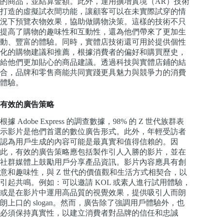
的商品，並結算金額。此外，運用擴增實境（AR）技術
打造的虛擬試衣間功能，讓顧客可以在未實際試穿的情
況下預覽衣物效果，協助做購物決策。這樣的技術不只
提高了購物的趣味性和互動性，還為他們帶來了更加生
動、豐富的體驗。同時，實體店技術還可用於提供個性
化的購物建議和推薦，根據消費者的偏好和購買歷史，
給他們更加貼心的商品建議。透過科技與實體店鋪的結
合，品牌和零售商能共同實踐更具魅力與競爭力的消費
體驗。
有效的廣告策略
根據 Adobe Express 的調查數據，98% 的 Z 世代族群表
示影片是他們首選的數位廣告形式。此外，年輕受訪者
認為用戶生成的內容可能是最真實和值得信賴的。因
此，有效的廣告策略應包括製作引人入勝的影片，並在
社群媒體上鼓勵用戶分享產品資訊。影片內容應具有創
意和趣味性，與 Z 世代的價值觀和生活方式相契合，以
引起共鳴。例如：可以邀請 KOL 或素人進行試用體驗，
或是在影片中運用高品質的視覺效果，提供吸引人而朗
朗上口的 slogan。然而，廣告除了強調用戶體驗外，也
必須保持真實性，以建立消費者對品牌的信任和忠誠