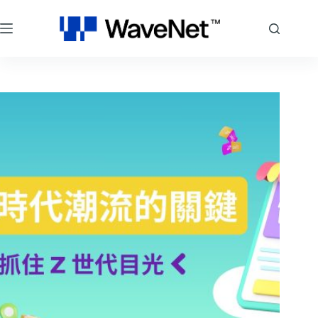
跳
至
主
要
內
容