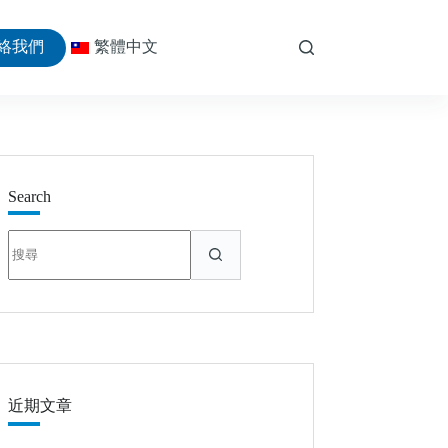
絡我們
繁體中文
Search
找
不
到
符
合
條
件
的
近期文章
結
果