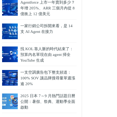
Agentforce 上市一年賣到多少？
年增 205%、ARR 三個月內從 8
億衝上 12 億美元
一家行銷公司拆開來看，是 14
支 AI Agent 在接力
找 KOL 靠人脈的時代結束了：
預算內名單現在由 agent 掃全
YouTube 生成
一支空調廣告包下整支頻道：
100% SOV 讓品牌搜尋量單週漲
逾 20%
2025 日本 7～9 月熱門話題日曆
公開：暑假、祭典、運動季全面
啟動