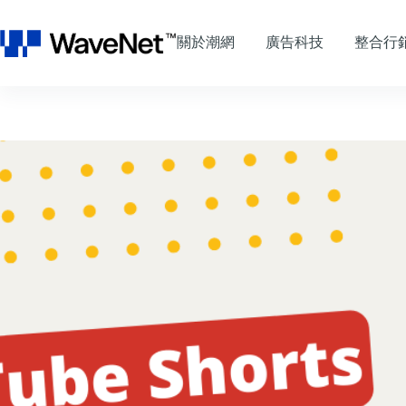
跳
至
關於潮網
廣告科技
整合行
主
要
內
容