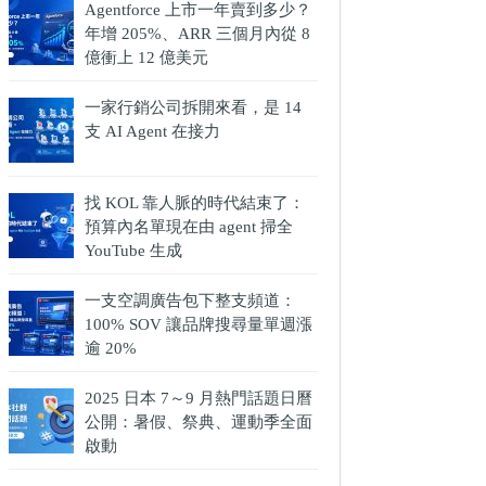
Agentforce 上市一年賣到多少？
年增 205%、ARR 三個月內從 8
億衝上 12 億美元
一家行銷公司拆開來看，是 14
支 AI Agent 在接力
找 KOL 靠人脈的時代結束了：
預算內名單現在由 agent 掃全
YouTube 生成
一支空調廣告包下整支頻道：
100% SOV 讓品牌搜尋量單週漲
逾 20%
2025 日本 7～9 月熱門話題日曆
公開：暑假、祭典、運動季全面
啟動