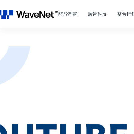
跳
至
關於潮網
廣告科技
整合行
主
要
內
容