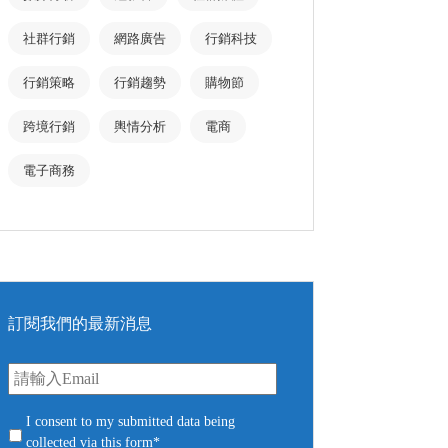
社群行銷
網路廣告
行銷科技
行銷策略
行銷趨勢
購物節
跨境行銷
輿情分析
電商
電子商務
訂閱我們的最新消息
E
m
a
i
c
I consent to my submitted data being
l
o
collected via this form*