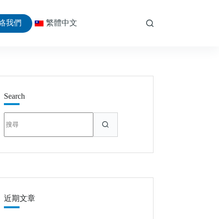
絡我們
繁體中文
Search
找
不
到
符
合
條
件
的
近期文章
結
果