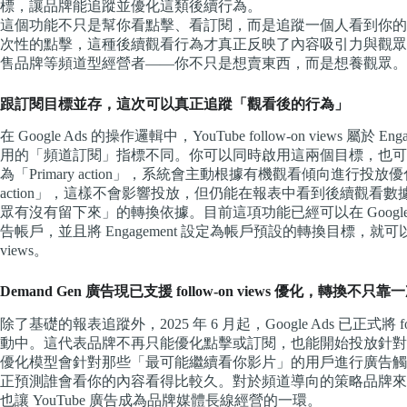
標，讓品牌能追蹤並優化這類後續行為。
這個功能不只是幫你看點擊、看訂閱，而是追蹤一個人看到你的
次性的點擊，這種後續觀看行為才真正反映了內容吸引力與觀眾
售品牌等頻道型經營者——你不只是想賣東西，而是想養觀眾。
跟訂閱目標並存，這次可以真正追蹤「觀看後的行為」
在 Google Ads 的操作邏輯中，YouTube follow-on view
用的「頻道訂閱」指標不同。你可以同時啟用這兩個目標，也可以選擇優化
為「Primary action」，系統會主動根據有機觀看傾向進行投放
action」，這樣不會影響投放，但仍能在報表中看到後續觀
眾有沒有留下來」的轉換依據。目前這項功能已經可以在 Google A
告帳戶，並且將 Engagement 設定為帳戶預設的轉換目標，就可以在 Conv
views。
Demand Gen 廣告現已支援 follow-on views 優化，轉換不只
除了基礎的報表追蹤外，2025 年 6 月起，Google Ads 已正式將 fol
動中。這代表品牌不再只能優化點擊或訂閱，也能開始投放針對
優化模型會針對那些「最可能繼續看你影片」的用戶進行廣告觸
正預測誰會看你的內容看得比較久。對於頻道導向的策略品牌來
也讓 YouTube 廣告成為品牌媒體長線經營的一環。