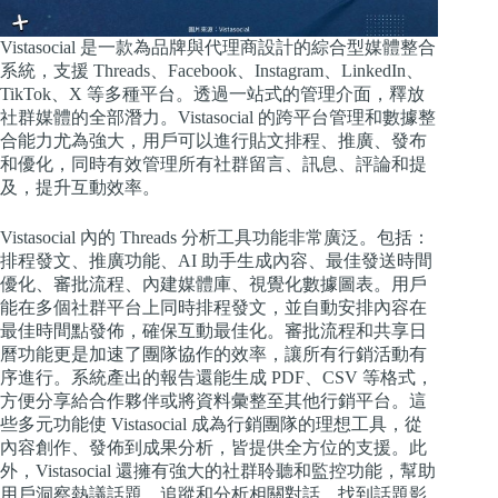
Vistasocial 是一款為品牌與代理商設計的綜合型媒體整合
系統，支援 Threads、Facebook、Instagram、LinkedIn、
TikTok、X 等多種平台。透過一站式的管理介面，釋放
社群媒體的全部潛力。Vistasocial 的跨平台管理和數據整
合能力尤為強大，用戶可以進行貼文排程、推廣、發布
和優化，同時有效管理所有社群留言、訊息、評論和提
及，提升互動效率。
Vistasocial 內的 Threads 分析工具功能非常廣泛。包括：
排程發文、推廣功能、AI 助手生成內容、最佳發送時間
優化、審批流程、內建媒體庫、視覺化數據圖表。用戶
能在多個社群平台上同時排程發文，並自動安排內容在
最佳時間點發佈，確保互動最佳化。審批流程和共享日
曆功能更是加速了團隊協作的效率，讓所有行銷活動有
序進行。系統產出的報告還能生成 PDF、CSV 等格式，
方便分享給合作夥伴或將資料彙整至其他行銷平台。這
些多元功能使 Vistasocial 成為行銷團隊的理想工具，從
內容創作、發佈到成果分析，皆提供全方位的支援。此
外，Vistasocial 還擁有強大的社群聆聽和監控功能，幫助
用戶洞察熱議話題，追蹤和分析相關對話，找到話題影