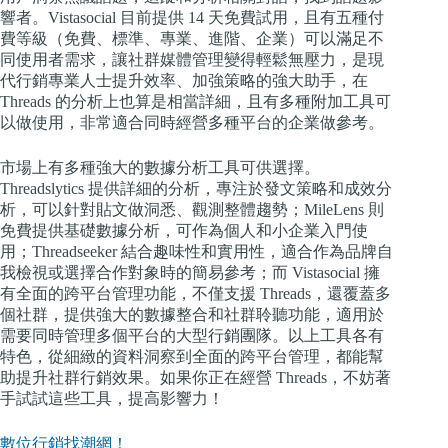
響者。Vistasocial 目前提供 14 天免費試用，且有五種付
費等級（免費、標準、專業、進階、企業）可以滿足不
同使用者需求，讓社群媒體管理變得輕鬆無壓力，是現
代行銷專業人士提升效率、加強策略的強大助手，在
Threads 的分析上也算是相當詳細，且有多種附加工具可
以做使用，非常適合同時經營多種平台的企業做參考。
市場上有多種強大的數據分析工具可供選擇。
Threadslytics 提供詳細的分析，專注於發文策略和成效分
析，可以針對貼文做洞悉、觀測整體趨勢；MileLens 則
免費提供基礎數據分析，可作為個人和小企業入門使
用；Threadseeker 結合趣味性和實用性，適合作為品牌自
我檢視或選擇合作對象時的簡易參考；而 Vistasocial 擁
有全面的跨平台管理功能，不僅支援 Threads，還覆蓋多
個社群，提供強大的數據整合和社群聆聽功能，適用於
需要同時管理多個平台的大型行銷團隊。以上工具各有
特色，從細緻的資料洞察到全面的跨平台管理，都能幫
助提升社群行銷效果。如果你正在經營 Threads，不妨著
手試試這些工具，提高影響力！
數位行銷找潮網！