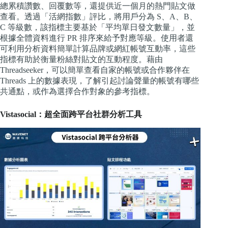
總累積讚數、回覆數等，還提供近一個月的熱門貼文做
查看。透過「活網指數」評比，將用戶分為 S、A、B、
C 等級數，該指標主要基於「平均單日發文數量」，並
根據全體資料進行 PR 排序來給予對應等級。使用者還
可利用分析資料簡單計算品牌或網紅帳號互動率，這些
指標有助於衡量粉絲對貼文的互動程度。藉由
Threadseeker，可以簡單查看自家的帳號或合作夥伴在
Threads 上的數據表現，了解引起討論聲量的帳號有哪些
共通點，或作為選擇合作對象的參考指標。
Vistasocial：超全面跨平台社群分析工具