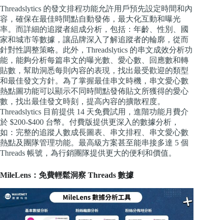
Threadslytics 的發文排程功能允許用戶預先設定時間和內
容，確保在最佳時間點自動發佈，最大化互動和曝光
率。而詳細的追蹤者組成分析，包括：年齡、性別、國
家和城市等數據，讓品牌深入了解追蹤者的輪廓，從而
針對性調整策略。此外，Threadslytics 的串文成效分析功
能，能夠分析每篇串文的曝光數、愛心數、回應數和轉
貼數，幫助洞悉每則內容的表現，找出最受歡迎的類型
和最佳發文方針。為了掌握最佳串文時機，串文愛心數
熱點圖功能可以顯示不同時間點發佈貼文所獲得的愛心
數，找出最佳發文時刻，提高內容的擴散程度。
Threadslytics 目前提供 14 天免費試用，進階功能月費介
於 $200-$400 台幣。付費版提供更深入的數據分析，
如：完整的追蹤人數成長圖表、串文排程、串文愛心數
熱點及團隊管理功能。最高級方案甚至能串接多達 5 個
Threads 帳號，為行銷團隊提供更大的便利和價值。
MileLens：免費輕鬆洞察 Threads 數據