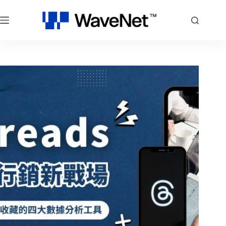
跳
至
主
要
內
容