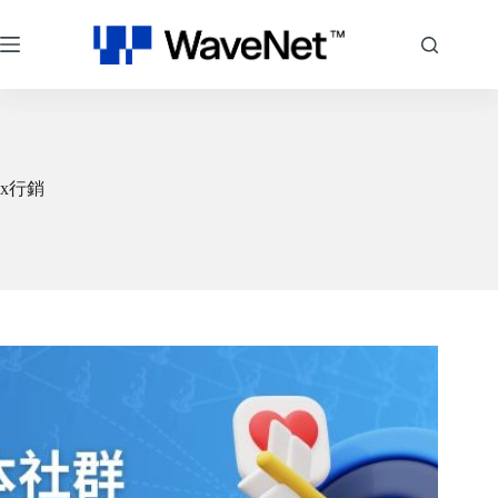
跳
至
主
要
內
容
x行銷