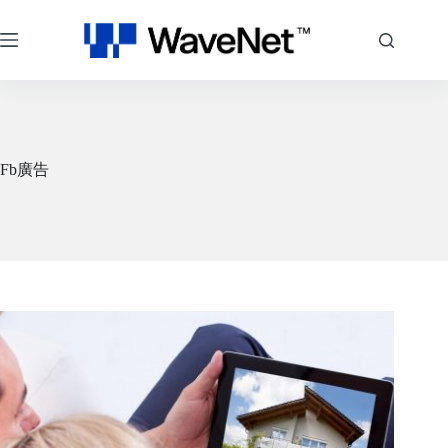
跳
至
主
要
內
容
Fb廣告