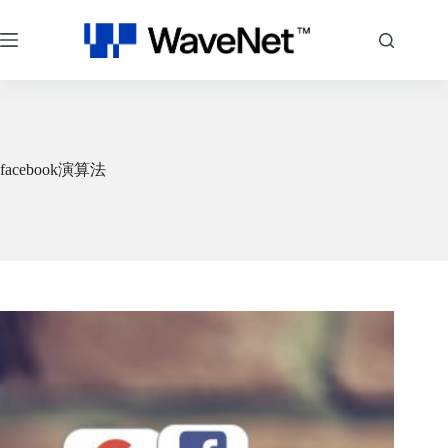
跳
至
主
要
內
容
facebook演算法