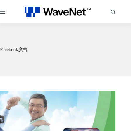
跳
至
主
要
內
容
Facebook廣告