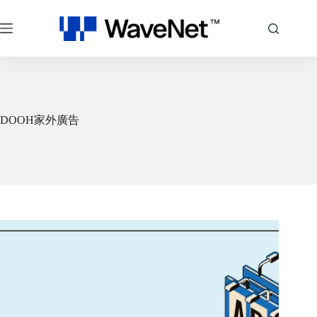
跳
至
主
要
內
容
DOOH家外廣告