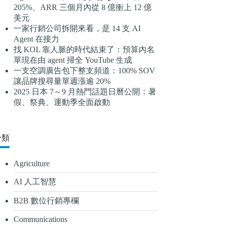
205%、ARR 三個月內從 8 億衝上 12 億
結
美元
果
一家行銷公司拆開來看，是 14 支 AI
Agent 在接力
找 KOL 靠人脈的時代結束了：預算內名
單現在由 agent 掃全 YouTube 生成
一支空調廣告包下整支頻道：100% SOV
讓品牌搜尋量單週漲逾 20%
2025 日本 7～9 月熱門話題日曆公開：暑
假、祭典、運動季全面啟動
分類
Agriculture
AI 人工智慧
B2B 數位行銷專欄
Communications