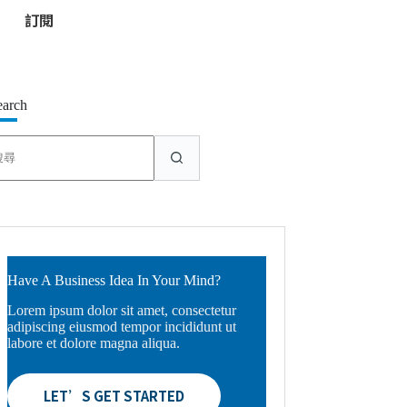
*
earch
找
不
到
符
合
條
件
的
Have A Business Idea In Your Mind?
結
Lorem ipsum dolor sit amet, consectetur
果
adipiscing eiusmod tempor incididunt ut
labore et dolore magna aliqua.
LET’S GET STARTED