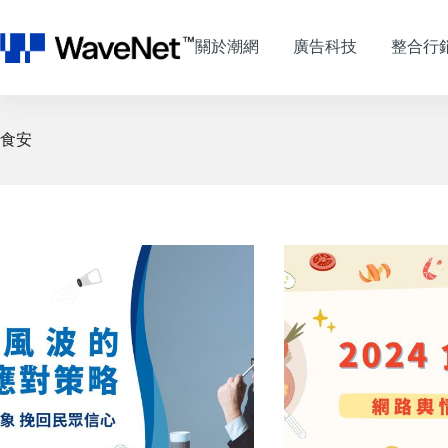
跳
至
關於潮網
廣告科技
整合行
主
要
內
容
食安