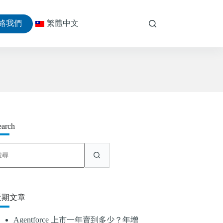
絡我們
繁體中文
earch
找
不
到
符
合
近期文章
條
件
Agentforce 上市一年賣到多少？年增
的