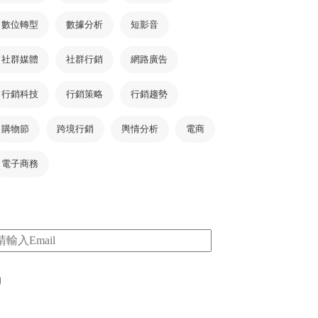
數位轉型
數據分析
短影音
社群媒體
社群行銷
網路廣告
行銷科技
行銷策略
行銷趨勢
購物節
跨境行銷
輿情分析
電商
電子商務
m
I consent to my submitted data being collected
via this form*
*