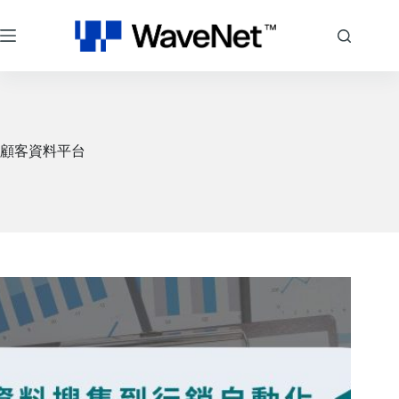
跳
至
主
要
內
容
顧客資料平台