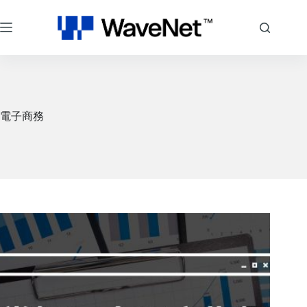
跳
至
主
要
內
容
電子商務