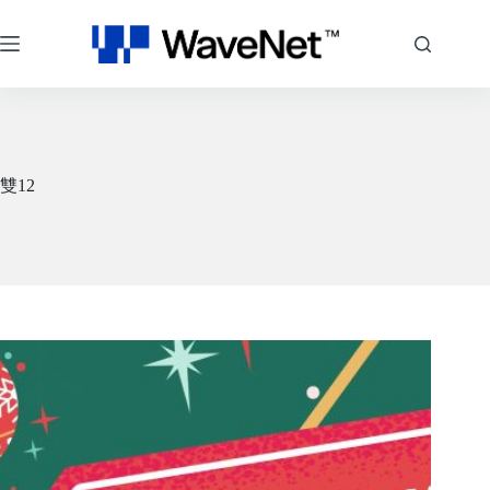
跳
至
主
要
內
容
雙12