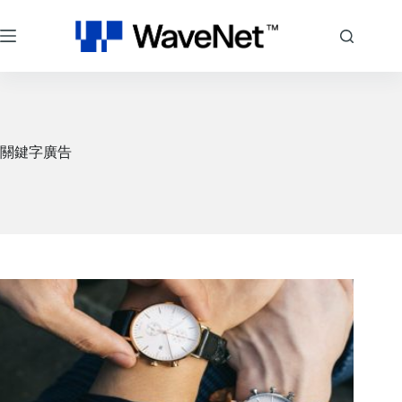
跳
至
主
要
內
容
關鍵字廣告