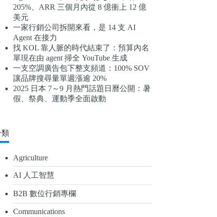
205%、ARR 三個月內從 8 億衝上 12 億
結
美元
果
一家行銷公司拆開來看，是 14 支 AI
Agent 在接力
找 KOL 靠人脈的時代結束了：預算內名
單現在由 agent 掃全 YouTube 生成
一支空調廣告包下整支頻道：100% SOV
讓品牌搜尋量單週漲逾 20%
2025 日本 7～9 月熱門話題日曆公開：暑
假、祭典、運動季全面啟動
分類
Agriculture
AI 人工智慧
B2B 數位行銷專欄
Communications