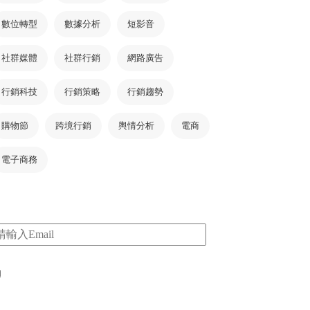
數位轉型
數據分析
短影音
社群媒體
社群行銷
網路廣告
行銷科技
行銷策略
行銷趨勢
購物節
跨境行銷
輿情分析
電商
電子商務
m
I consent to my submitted data being collected
via this form*
*