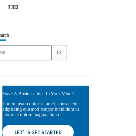
*
earch
找
不
到
符
合
條
件
的
Have A Business Idea In Your Mind?
結
Lorem ipsum dolor sit amet, consectetur
果
adipiscing eiusmod tempor incididunt ut
labore et dolore magna aliqua.
LET’S GET STARTED