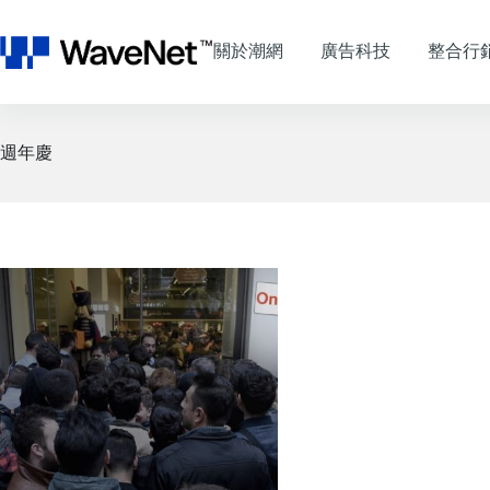
跳
至
關於潮網
廣告科技
整合行
主
要
內
容
週年慶