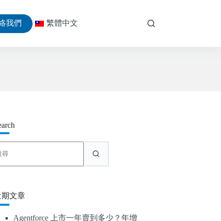
絡我們
繁體中文
earch
找
不
到
符
合
近期文章
條
件
Agentforce 上市一年賣到多少？年增
的