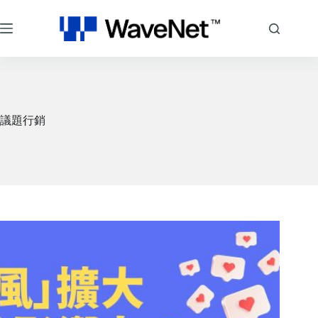
跳
至
主
要
內
容
議題行銷