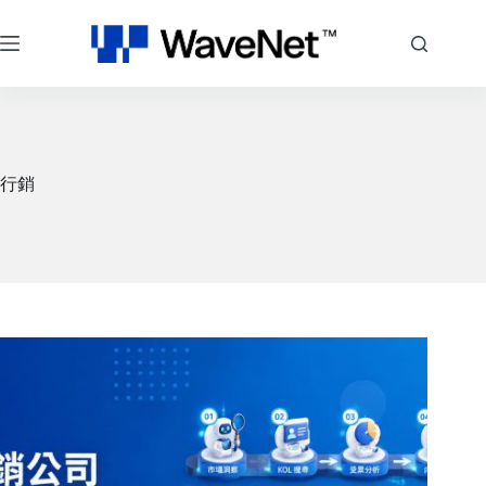
跳
至
主
要
內
容
行銷