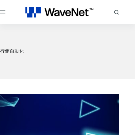
跳
至
主
要
內
容
行銷自動化