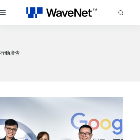
跳
至
主
要
內
容
行動廣告