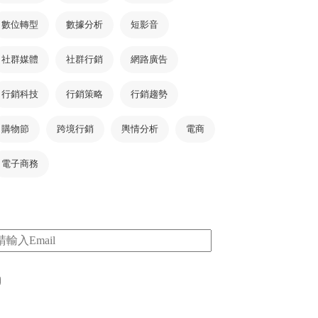
數位轉型
數據分析
短影音
社群媒體
社群行銷
網路廣告
行銷科技
行銷策略
行銷趨勢
購物節
跨境行銷
輿情分析
電商
電子商務
m
I consent to my submitted data being collected
via this form*
*