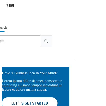
*
earch
找
不
到
符
合
條
件
的
Have A Business Idea In Your Mind?
結
Lorem ipsum dolor sit amet, consectetur
果
adipiscing eiusmod tempor incididunt ut
labore et dolore magna aliqua.
LET’S GET STARTED