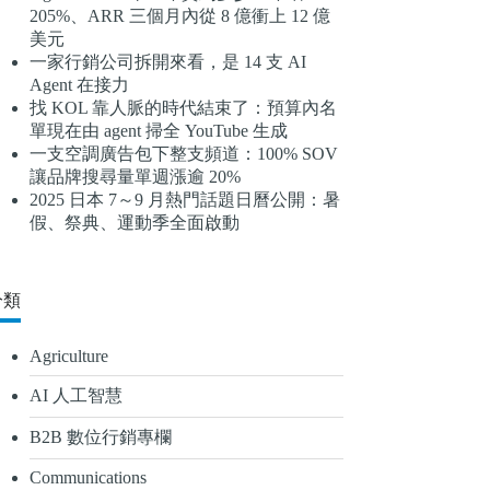
205%、ARR 三個月內從 8 億衝上 12 億
結
美元
果
一家行銷公司拆開來看，是 14 支 AI
Agent 在接力
找 KOL 靠人脈的時代結束了：預算內名
單現在由 agent 掃全 YouTube 生成
一支空調廣告包下整支頻道：100% SOV
讓品牌搜尋量單週漲逾 20%
2025 日本 7～9 月熱門話題日曆公開：暑
假、祭典、運動季全面啟動
分類
Agriculture
AI 人工智慧
B2B 數位行銷專欄
Communications