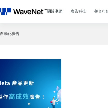
跳
至
關於潮網
廣告科技
整合行
主
要
內
容
自動化廣告