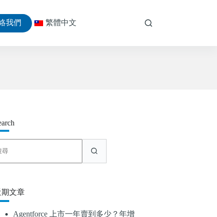
絡我們
繁體中文
earch
找
不
到
符
合
近期文章
條
件
Agentforce 上市一年賣到多少？年增
的