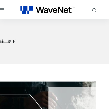
跳
至
主
要
內
容
線上線下