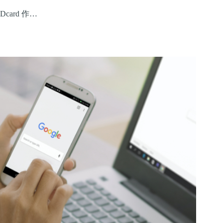
Dcard 作…