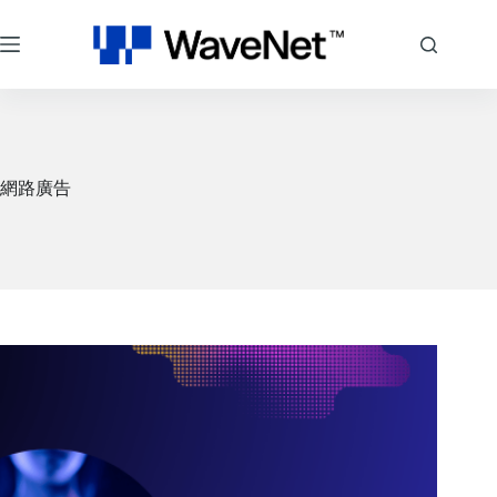
跳
至
主
要
內
容
網路廣告