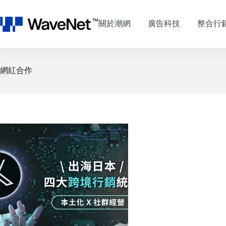
跳
至
關於潮網
廣告科技
整合行
主
要
內
容
網紅合作