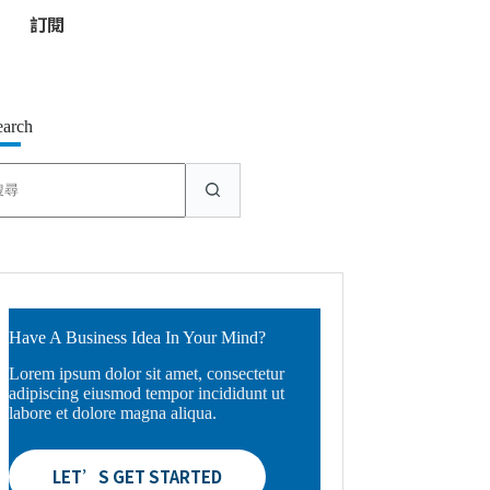
*
earch
找
不
到
符
合
條
件
的
Have A Business Idea In Your Mind?
結
Lorem ipsum dolor sit amet, consectetur
果
adipiscing eiusmod tempor incididunt ut
labore et dolore magna aliqua.
LET’S GET STARTED