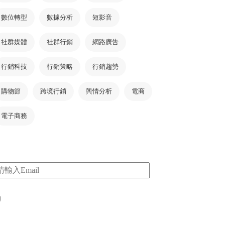
數位轉型
數據分析
短影音
社群媒體
社群行銷
網路廣告
行銷科技
行銷策略
行銷趨勢
購物節
跨境行銷
輿情分析
電商
電子商務
m
I consent to my submitted data being collected
via this form*
*