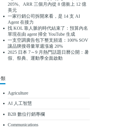
205%、ARR 三個月內從 8 億衝上 12 億
結
美元
果
一家行銷公司拆開來看，是 14 支 AI
Agent 在接力
找 KOL 靠人脈的時代結束了：預算內名
單現在由 agent 掃全 YouTube 生成
一支空調廣告包下整支頻道：100% SOV
讓品牌搜尋量單週漲逾 20%
2025 日本 7～9 月熱門話題日曆公開：暑
假、祭典、運動季全面啟動
分類
Agriculture
AI 人工智慧
B2B 數位行銷專欄
Communications