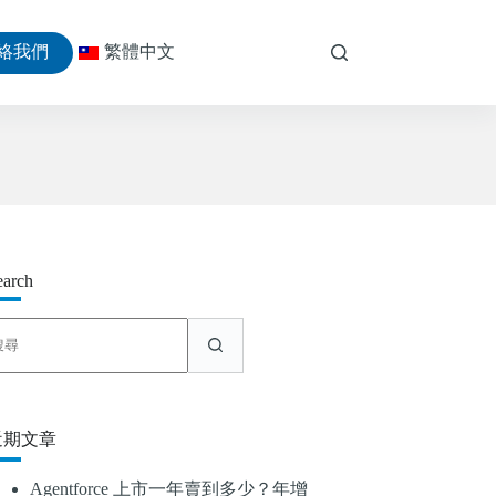
絡我們
繁體中文
earch
找
不
到
符
合
近期文章
條
件
Agentforce 上市一年賣到多少？年增
的