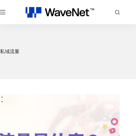
跳
至
主
要
內
容
私域流量