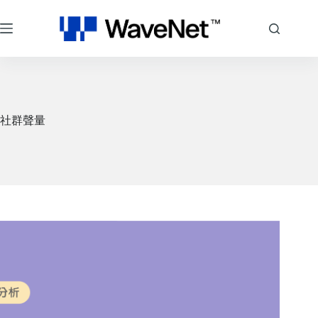
跳
至
主
要
內
容
社群聲量