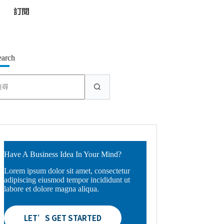
*
earch
找
不
到
符
合
條
件
的
Have A Business Idea In Your Mind?
結
Lorem ipsum dolor sit amet, consectetur
果
adipiscing eiusmod tempor incididunt ut
labore et dolore magna aliqua.
LET’S GET STARTED