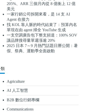
205%、ARR 三個月內從 8 億衝上 12 億
結
美元
果
一家行銷公司拆開來看，是 14 支 AI
Agent 在接力
找 KOL 靠人脈的時代結束了：預算內名
單現在由 agent 掃全 YouTube 生成
一支空調廣告包下整支頻道：100% SOV
讓品牌搜尋量單週漲逾 20%
2025 日本 7～9 月熱門話題日曆公開：暑
假、祭典、運動季全面啟動
分類
Agriculture
AI 人工智慧
B2B 數位行銷專欄
Communications