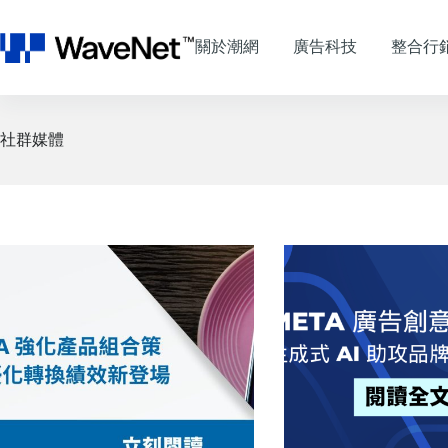
跳
至
關於潮網
廣告科技
整合行
主
要
內
容
社群媒體