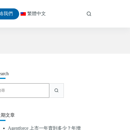
絡我們
繁體中文
earch
找
不
到
符
合
近期文章
條
件
Agentforce 上市一年賣到多少？年增
的