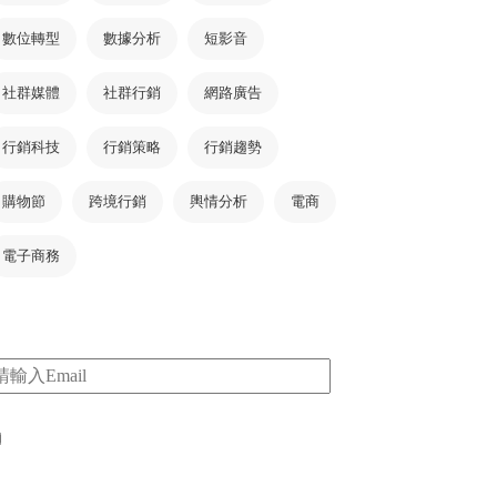
數位轉型
數據分析
短影音
社群媒體
社群行銷
網路廣告
行銷科技
行銷策略
行銷趨勢
購物節
跨境行銷
輿情分析
電商
電子商務
m
I consent to my submitted data being collected
via this form*
*