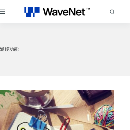
跳
至
主
要
內
容
濾鏡功能