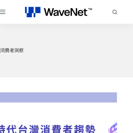
跳
至
主
要
內
容
消費者洞察