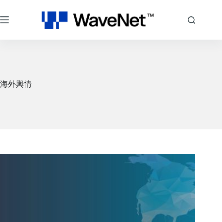
跳
至
主
要
內
容
海外輿情