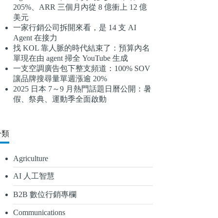
205%、ARR 三個月內從 8 億衝上 12 億
結
美元
果
一家行銷公司拆開來看，是 14 支 AI
Agent 在接力
找 KOL 靠人脈的時代結束了：預算內名
單現在由 agent 掃全 YouTube 生成
一支空調廣告包下整支頻道：100% SOV
讓品牌搜尋量單週漲逾 20%
2025 日本 7～9 月熱門話題日曆公開：暑
假、祭典、運動季全面啟動
分類
Agriculture
AI 人工智慧
B2B 數位行銷專欄
Communications