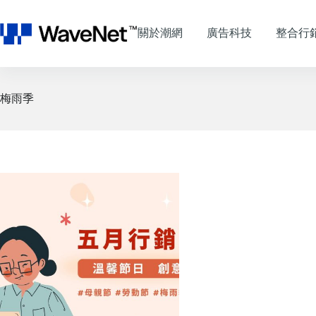
跳
至
關於潮網
廣告科技
整合行
主
要
內
容
梅雨季