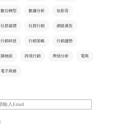
數位轉型
數據分析
短影音
社群媒體
社群行銷
網路廣告
行銷科技
行銷策略
行銷趨勢
購物節
跨境行銷
輿情分析
電商
電子商務
m
I consent to my submitted data being collected
via this form*
*