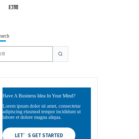
*
earch
找
不
到
符
合
條
件
的
Have A Business Idea In Your Mind?
結
Lorem ipsum dolor sit amet, consectetur
果
adipiscing eiusmod tempor incididunt ut
labore et dolore magna aliqua.
LET’S GET STARTED