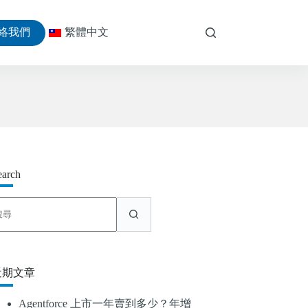
絡我們
繁體中文
earch
找
不
到
符
合
近期文章
條
件
Agentforce 上市一年賣到多少？年增
的