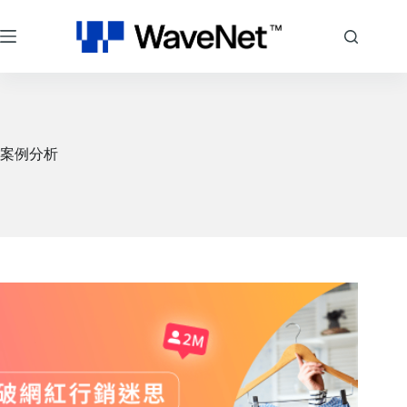
跳
至
主
要
內
容
案例分析