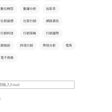
數位轉型
數據分析
短影音
社群媒體
社群行銷
網路廣告
行銷科技
行銷策略
行銷趨勢
購物節
跨境行銷
輿情分析
電商
電子商務
m
I consent to my submitted data being collected
via this form*
*