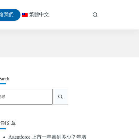
絡我們
繁體中文
earch
找
不
到
符
合
近期文章
條
件
Agentforce 上市一年賣到多少？年增
的