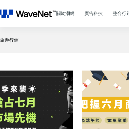
跳
至
關於潮網
廣告科技
整合行
主
要
內
容
旅遊行銷