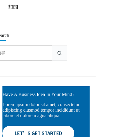
*
earch
找
不
到
符
合
條
件
的
Have A Business Idea In Your Mind?
結
Lorem ipsum dolor sit amet, consectetur
果
adipiscing eiusmod tempor incididunt ut
labore et dolore magna aliqua.
LET’S GET STARTED