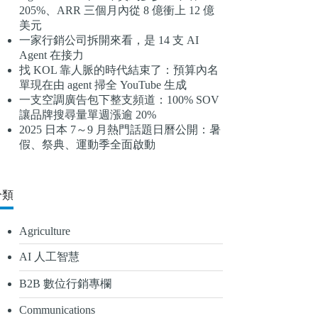
205%、ARR 三個月內從 8 億衝上 12 億
結
美元
果
一家行銷公司拆開來看，是 14 支 AI
Agent 在接力
找 KOL 靠人脈的時代結束了：預算內名
單現在由 agent 掃全 YouTube 生成
一支空調廣告包下整支頻道：100% SOV
讓品牌搜尋量單週漲逾 20%
2025 日本 7～9 月熱門話題日曆公開：暑
假、祭典、運動季全面啟動
分類
Agriculture
AI 人工智慧
B2B 數位行銷專欄
Communications