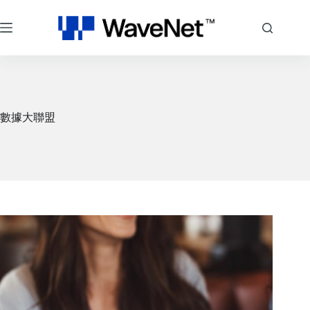
跳
至
主
要
內
容
數據大聯盟