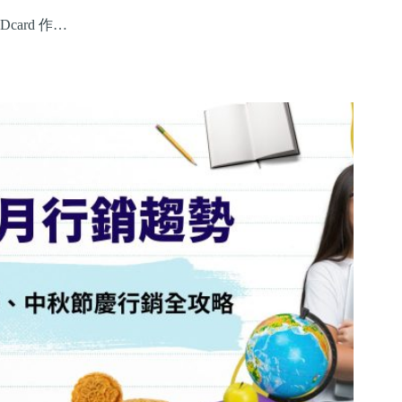
Dcard 作…