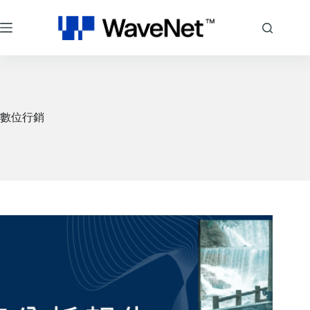
跳
至
主
要
內
容
數位行銷