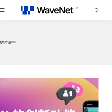
跳
至
主
要
內
容
數位廣告