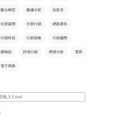
數位轉型
數據分析
短影音
社群媒體
社群行銷
網路廣告
行銷科技
行銷策略
行銷趨勢
購物節
跨境行銷
輿情分析
電商
電子商務
m
I consent to my submitted data being collected
via this form*
*