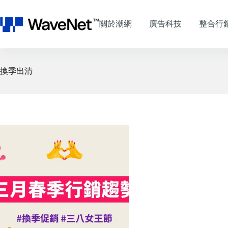
跳
至
關於潮網
廣告科技
整合行
主
要
內
容
換季出清