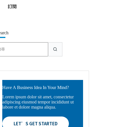
*
earch
找
不
到
符
合
條
件
的
Have A Business Idea In Your Mind?
結
Lorem ipsum dolor sit amet, consectetur
果
adipiscing eiusmod tempor incididunt ut
labore et dolore magna aliqua.
LET’S GET STARTED