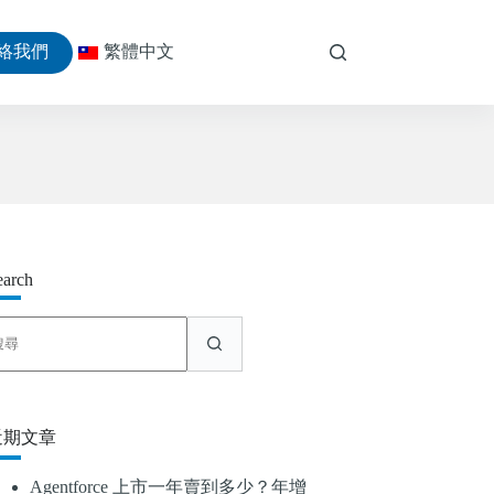
絡我們
繁體中文
earch
找
不
到
符
合
近期文章
條
件
Agentforce 上市一年賣到多少？年增
的