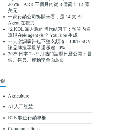
205%、ARR 三個月內從 8 億衝上 12 億
結
美元
果
一家行銷公司拆開來看，是 14 支 AI
Agent 在接力
找 KOL 靠人脈的時代結束了：預算內名
單現在由 agent 掃全 YouTube 生成
一支空調廣告包下整支頻道：100% SOV
讓品牌搜尋量單週漲逾 20%
2025 日本 7～9 月熱門話題日曆公開：暑
假、祭典、運動季全面啟動
分類
Agriculture
AI 人工智慧
B2B 數位行銷專欄
Communications