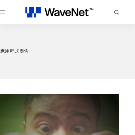
跳
至
主
要
內
容
應用程式廣告