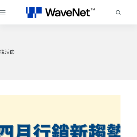
跳
至
主
要
內
容
復活節