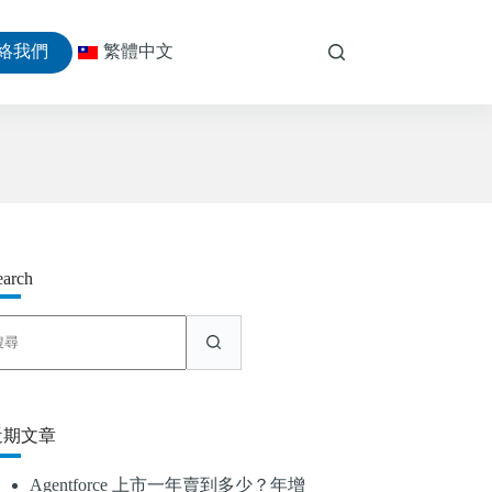
絡我們
繁體中文
earch
找
不
到
符
合
近期文章
條
件
Agentforce 上市一年賣到多少？年增
的