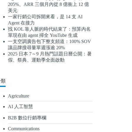
205%、ARR 三個月內從 8 億衝上 12 億
結
美元
果
一家行銷公司拆開來看，是 14 支 AI
Agent 在接力
找 KOL 靠人脈的時代結束了：預算內名
單現在由 agent 掃全 YouTube 生成
一支空調廣告包下整支頻道：100% SOV
讓品牌搜尋量單週漲逾 20%
2025 日本 7～9 月熱門話題日曆公開：暑
假、祭典、運動季全面啟動
分類
Agriculture
AI 人工智慧
B2B 數位行銷專欄
Communications