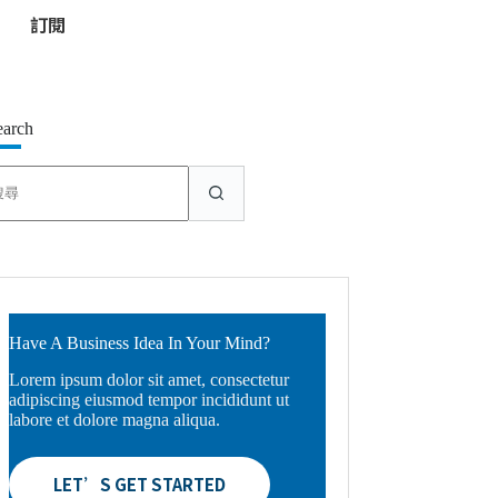
*
earch
找
不
到
符
合
條
件
的
Have A Business Idea In Your Mind?
結
Lorem ipsum dolor sit amet, consectetur
果
adipiscing eiusmod tempor incididunt ut
labore et dolore magna aliqua.
LET’S GET STARTED