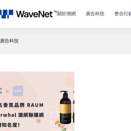
跳
至
關於潮網
廣告科技
整合行
主
要
內
容
廣告科技