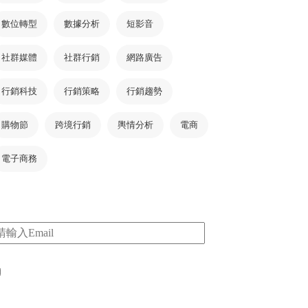
數位轉型
數據分析
短影音
社群媒體
社群行銷
網路廣告
行銷科技
行銷策略
行銷趨勢
購物節
跨境行銷
輿情分析
電商
電子商務
m
I consent to my submitted data being collected
via this form*
*