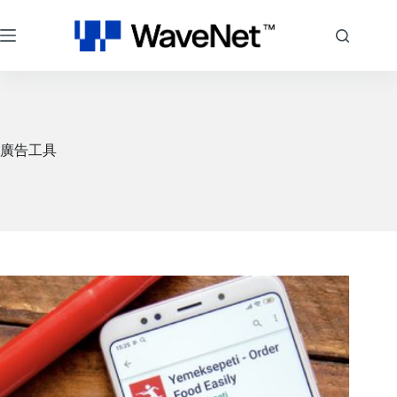
跳
至
主
要
內
容
廣告工具